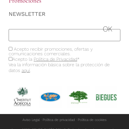
Promociones
NEWSLETTER
Acepto recibir promociones, ofertas y
comunicaciones comerciales.
Acepto la
Política de Privacidad
*
Vea la información básica sobre la protección de
datos
aquí
.
Aviso Legal
·
Política de privacidad
·
Política de cookies