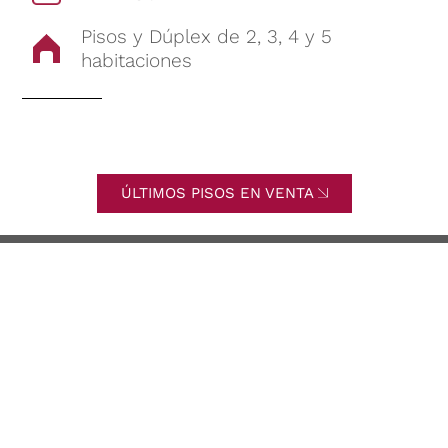
Pisos y Dúplex de 2, 3, 4 y 5
habitaciones
ÚLTIMOS PISOS EN VENTA
Obra Nueva
Energías
Renovables
[ACTUALIZADO] El
Autoconsumo
Santo Grial de las
fotovoltaico
subvenciones y
doméstico.