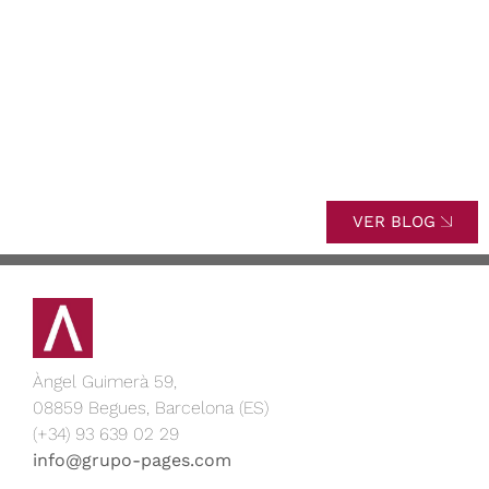
ayudas. Todo lo
Consejos y
que necesitas
buenas prácticas
saber + Real
Decreto 853/2021
VER BLOG
Àngel Guimerà 59,
08859 Begues, Barcelona (ES)
(+34) 93 639 02 29
info@grupo-pages.com