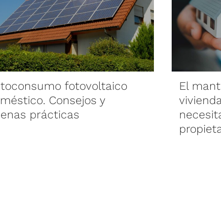
toconsumo fotovoltaico
El mant
méstico. Consejos y
viviend
enas prácticas
necesit
propieta