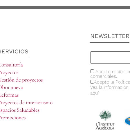
NEWSLETTER
SERVICIOS
onsultoría
royectos
Acepto recibir p
comerciales.
estión de proyectos
Acepto la
Polític
Obra nueva
Vea la información
aquí
.
Reformas
royectos de interiorismo
spacios Saludables
Promociones