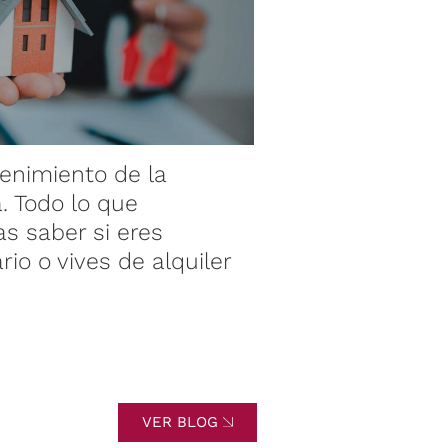
enimiento de la
¿Qué es un b
a. Todo lo que
hipotecario?
as saber si eres
necesitas a u
rio o vives de alquiler
sabes
VER BLOG