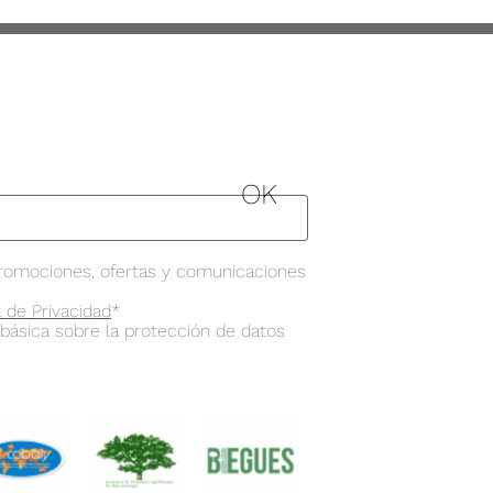
romociones, ofertas y comunicaciones
a de Privacidad
*
 básica sobre la protección de datos