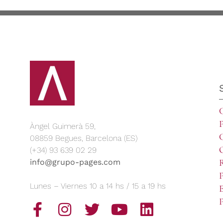
C
P
Àngel Guimerà 59,
G
08859 Begues, Barcelona (ES)
(+34) 93 639 02 29
info@grupo-pages.com
P
Lunes – Viernes 10 a 14 hs / 15 a 19 hs
E