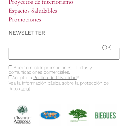
Proyectos de interiorismo
Espacios Saludables
Promociones
NEWSLETTER
Acepto recibir promociones, ofertas y
comunicaciones comerciales.
Acepto la
Política de Privacidad
*
Vea la información básica sobre la protección de
datos
aquí
.