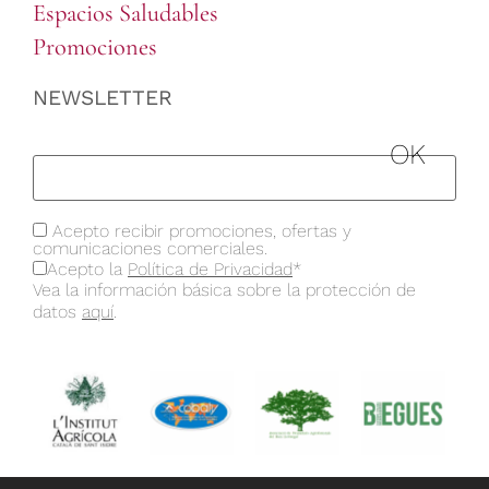
Espacios Saludables
Promociones
NEWSLETTER
Acepto recibir promociones, ofertas y
comunicaciones comerciales.
Acepto la
Política de Privacidad
*
Vea la información básica sobre la protección de
datos
aquí
.