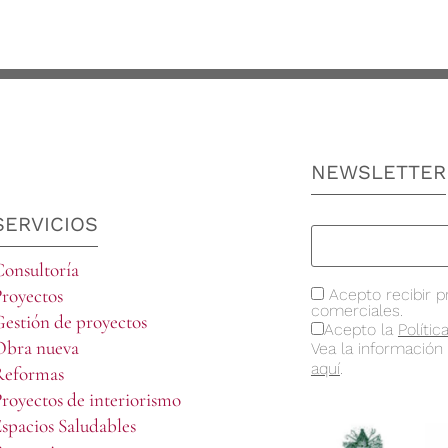
NEWSLETTER
SERVICIOS
onsultoría
royectos
Acepto recibir p
comerciales.
estión de proyectos
Acepto la
Polític
Obra nueva
Vea la información
aquí
.
Reformas
royectos de interiorismo
spacios Saludables