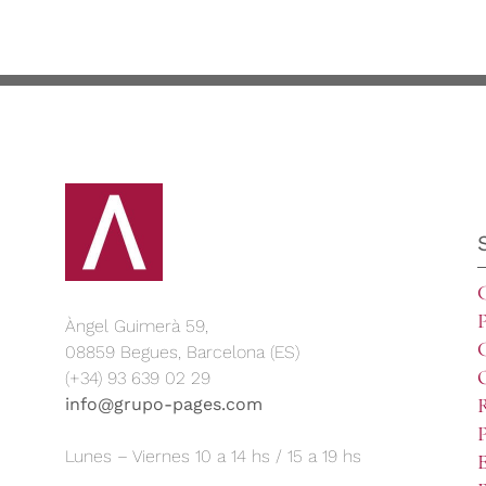
C
P
Àngel Guimerà 59,
G
08859 Begues, Barcelona (ES)
(+34) 93 639 02 29
info@grupo-pages.com
P
Lunes – Viernes 10 a 14 hs / 15 a 19 hs
E