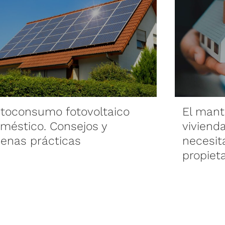
toconsumo fotovoltaico
El mant
méstico. Consejos y
viviend
enas prácticas
necesit
propieta