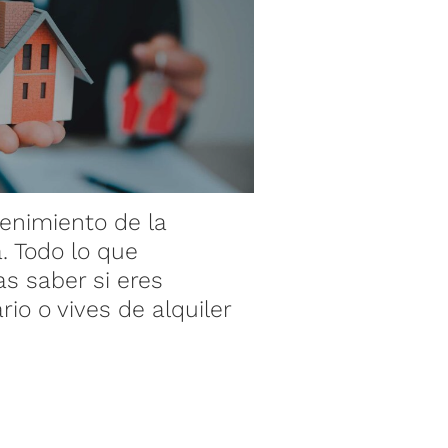
enimiento de la
¿Qué es un b
a. Todo lo que
hipotecario?
as saber si eres
necesitas a u
rio o vives de alquiler
sabes